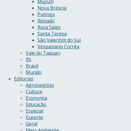
Muçum
Nova Bréscia
Putinga
Relvado
Roca Sales
Santa Teresa
São Valentim do Sul
Vespasiano Corrêa
Vale do Taquari
RS
Brasil
Mundo
Editorias
Agronegócio
Cultura
Economia
Educação
Especial
Esporte
Geral
Meio Ambiente