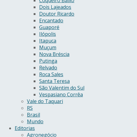
Coqueiro Baixo
Dois Lajeados
Doutor Ricardo
Encantado
Guaporé
Ilópolis
Itapuca
Muçum
Nova Bréscia
Putinga
Relvado
Roca Sales
Santa Teresa
São Valentim do Sul
Vespasiano Corrêa
Vale do Taquari
RS
Brasil
Mundo
Editorias
Agronegócio