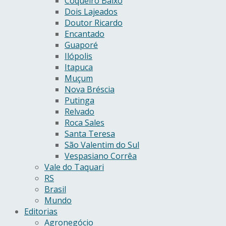
Coqueiro Baixo
Dois Lajeados
Doutor Ricardo
Encantado
Guaporé
Ilópolis
Itapuca
Muçum
Nova Bréscia
Putinga
Relvado
Roca Sales
Santa Teresa
São Valentim do Sul
Vespasiano Corrêa
Vale do Taquari
RS
Brasil
Mundo
Editorias
Agronegócio