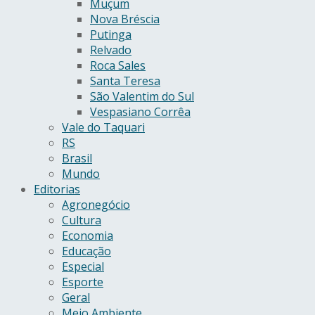
Muçum
Nova Bréscia
Putinga
Relvado
Roca Sales
Santa Teresa
São Valentim do Sul
Vespasiano Corrêa
Vale do Taquari
RS
Brasil
Mundo
Editorias
Agronegócio
Cultura
Economia
Educação
Especial
Esporte
Geral
Meio Ambiente