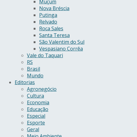
Muçum
Nova Bréscia
Putinga
Relvado
Roca Sales
Santa Teresa
São Valentim do Sul
Vespasiano Corrêa
Vale do Taquari
RS
Brasil
Mundo
Editorias
Agronegócio
Cultura
Economia
Educação
Especial
Esporte
Geral
Meio Ambiente