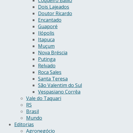
Coqueiro Baixo
Dois Lajeados
Doutor Ricardo
Encantado
Guaporé
Ilópolis
Itapuca
Muçum
Nova Bréscia
Putinga
Relvado
Roca Sales
Santa Teresa
São Valentim do Sul
Vespasiano Corrêa
Vale do Taquari
RS
Brasil
Mundo
Editorias
Agronegócio