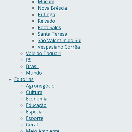
Muçum
Nova Bréscia
Putinga
Relvado
Roca Sales
Santa Teresa
São Valentim do Sul
Vespasiano Corrêa
Vale do Taquari
RS
Brasil
Mundo
Editorias
Agronegócio
Cultura
Economia
Educação
Especial
Esporte
Geral
Meio Ambiente