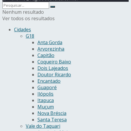
Nenhum resultado
Ver todos os resultados
Cidades
G18
Anta Gorda
Arvorezinha
Capitão
Coqueiro Baixo
Dois Lajeados
Doutor Ricardo
Encantado
Guaporé
Ilópolis
Itapuca
Muçum
Nova Bréscia
Santa Teresa
Vale do Taquari