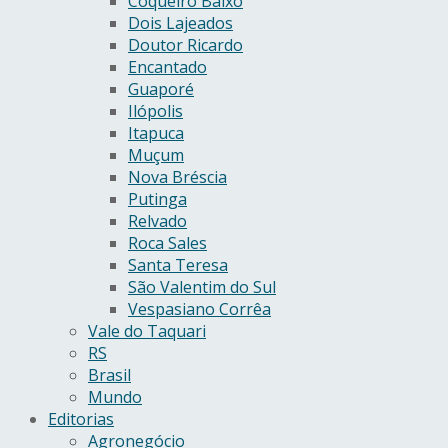
Coqueiro Baixo
Dois Lajeados
Doutor Ricardo
Encantado
Guaporé
Ilópolis
Itapuca
Muçum
Nova Bréscia
Putinga
Relvado
Roca Sales
Santa Teresa
São Valentim do Sul
Vespasiano Corrêa
Vale do Taquari
RS
Brasil
Mundo
Editorias
Agronegócio