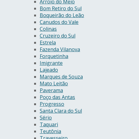
Arroio do Meio
Bom Retiro do Sul
Boqueirão do Leão
Canudos do Vale
Colinas
Cruzeiro do Sul
Estrela
Fazenda Vilanova
Forquetinha
Imigrante
Lajeado
Marques de Souza
Mato Leitão
Paverama
Poço das Antas
Progresso
Santa Clara do Sul
Sério
Taquari
Teutônia
Travesseiro