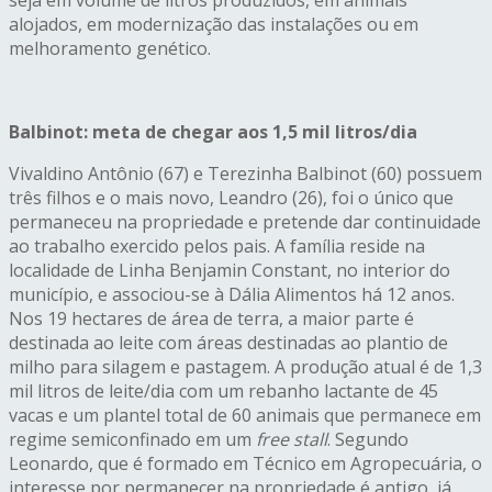
seja em volume de litros produzidos, em animais
alojados, em modernização das instalações ou em
melhoramento genético.
Balbinot: meta de chegar aos 1,5 mil litros/dia
Vivaldino Antônio (67) e Terezinha Balbinot (60) possuem
três filhos e o mais novo, Leandro (26), foi o único que
permaneceu na propriedade e pretende dar continuidade
ao trabalho exercido pelos pais. A família reside na
localidade de Linha Benjamin Constant, no interior do
município, e associou-se à Dália Alimentos há 12 anos.
Nos 19 hectares de área de terra, a maior parte é
destinada ao leite com áreas destinadas ao plantio de
milho para silagem e pastagem. A produção atual é de 1,3
mil litros de leite/dia com um rebanho lactante de 45
vacas e um plantel total de 60 animais que permanece em
regime semiconfinado em um
free stall
. Segundo
Leonardo, que é formado em Técnico em Agropecuária, o
interesse por permanecer na propriedade é antigo, já