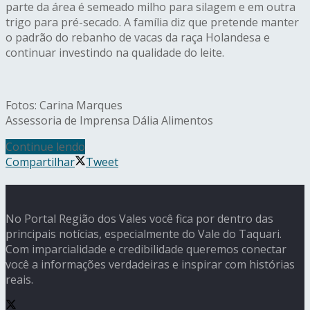
parte da área é semeado milho para silagem e em outra
trigo para pré-secado. A família diz que pretende manter
o padrão do rebanho de vacas da raça Holandesa e
continuar investindo na qualidade do leite.
Fotos: Carina Marques
Assessoria de Imprensa Dália Alimentos
Continue lendo
Compartilhar
Tweet
No Portal Região dos Vales você fica por dentro das
principais notícias, especialmente do Vale do Taquari.
Com imparcialidade e credibilidade queremos conectar
você a informações verdadeiras e inspirar com histórias
reais.