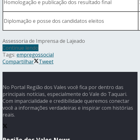
Homologação e publicação dos resultado final
Diplomação e posse dos candidatos eleitos
Assessoria de Imprensa de Lajeado
Continue lendo
Tags:
empregos
social
Compartilhar
Tweet
No Portal Região dos Vales você fica por dentro das
principais notícias, especialmente do Vale do Taquari.
Com imparcialidade e credibilidade queremos conectar
você a informações verdadeiras e inspirar com histórias
reais.
Região dos Vales News