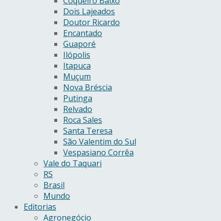
Coqueiro Baixo
Dois Lajeados
Doutor Ricardo
Encantado
Guaporé
Ilópolis
Itapuca
Muçum
Nova Bréscia
Putinga
Relvado
Roca Sales
Santa Teresa
São Valentim do Sul
Vespasiano Corrêa
Vale do Taquari
RS
Brasil
Mundo
Editorias
Agronegócio