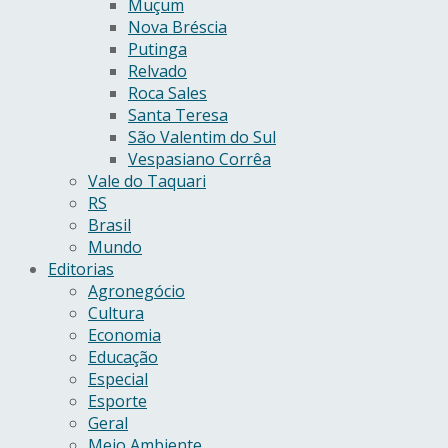
Muçum
Nova Bréscia
Putinga
Relvado
Roca Sales
Santa Teresa
São Valentim do Sul
Vespasiano Corrêa
Vale do Taquari
RS
Brasil
Mundo
Editorias
Agronegócio
Cultura
Economia
Educação
Especial
Esporte
Geral
Meio Ambiente