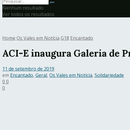
Nenhum resultado
Ver todos os resultados
Home
Os Vales em Notícia
G18
Encantado
ACI-E inaugura Galeria de P
11 de setembro de 2019
em
Encantado
,
Geral
,
Os Vales em Notícia
,
Solidariedade
0
0
0