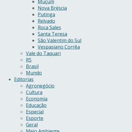
Muçum
Nova Bréscia
Putinga
Relvado
Roca Sales
Santa Teresa
São Valentim do Sul
Vespasiano Corrêa
Vale do Taquari
RS
Brasil
Mundo
Editorias
Agronegócio
Cultura
Economia
Educação
Especial
Esporte
Geral
Meio Ambiente