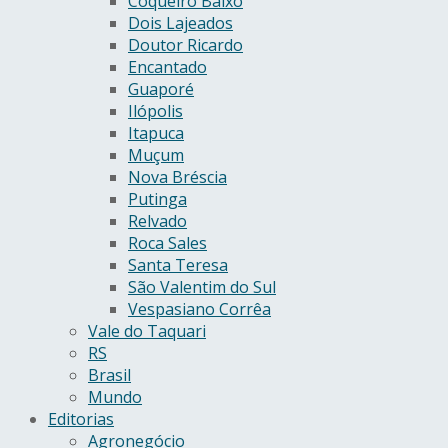
Coqueiro Baixo
Dois Lajeados
Doutor Ricardo
Encantado
Guaporé
Ilópolis
Itapuca
Muçum
Nova Bréscia
Putinga
Relvado
Roca Sales
Santa Teresa
São Valentim do Sul
Vespasiano Corrêa
Vale do Taquari
RS
Brasil
Mundo
Editorias
Agronegócio