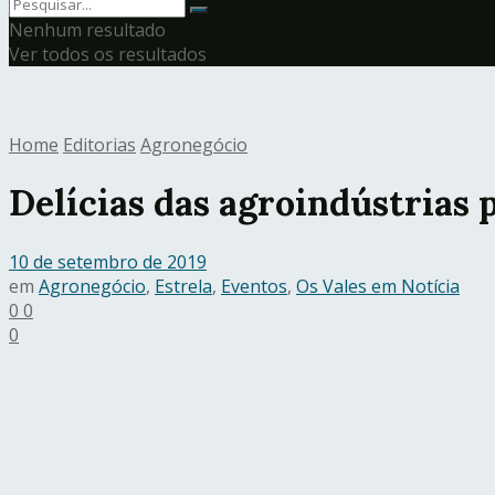
Nenhum resultado
Ver todos os resultados
Home
Editorias
Agronegócio
Delícias das agroindústrias 
10 de setembro de 2019
em
Agronegócio
,
Estrela
,
Eventos
,
Os Vales em Notícia
0
0
0