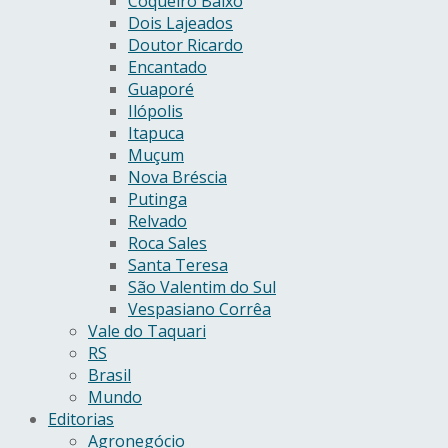
Coqueiro Baixo
Dois Lajeados
Doutor Ricardo
Encantado
Guaporé
Ilópolis
Itapuca
Muçum
Nova Bréscia
Putinga
Relvado
Roca Sales
Santa Teresa
São Valentim do Sul
Vespasiano Corrêa
Vale do Taquari
RS
Brasil
Mundo
Editorias
Agronegócio