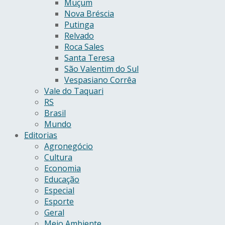
Muçum
Nova Bréscia
Putinga
Relvado
Roca Sales
Santa Teresa
São Valentim do Sul
Vespasiano Corrêa
Vale do Taquari
RS
Brasil
Mundo
Editorias
Agronegócio
Cultura
Economia
Educação
Especial
Esporte
Geral
Meio Ambiente