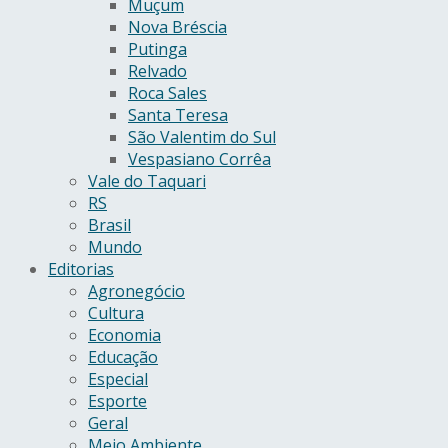
Muçum
Nova Bréscia
Putinga
Relvado
Roca Sales
Santa Teresa
São Valentim do Sul
Vespasiano Corrêa
Vale do Taquari
RS
Brasil
Mundo
Editorias
Agronegócio
Cultura
Economia
Educação
Especial
Esporte
Geral
Meio Ambiente