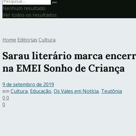
Nenhum resultado
Ver todos os resultados
Home
Editorias
Cultura
Sarau literário marca encer
na EMEI Sonho de Criança
9 de setembro de 2019
em
Cultura
,
Educação
,
Os Vales em Notícia
,
Teutônia
0
0
0