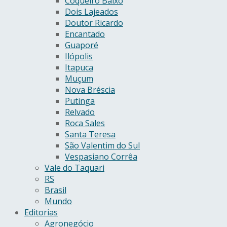
Coqueiro Baixo
Dois Lajeados
Doutor Ricardo
Encantado
Guaporé
Ilópolis
Itapuca
Muçum
Nova Bréscia
Putinga
Relvado
Roca Sales
Santa Teresa
São Valentim do Sul
Vespasiano Corrêa
Vale do Taquari
RS
Brasil
Mundo
Editorias
Agronegócio