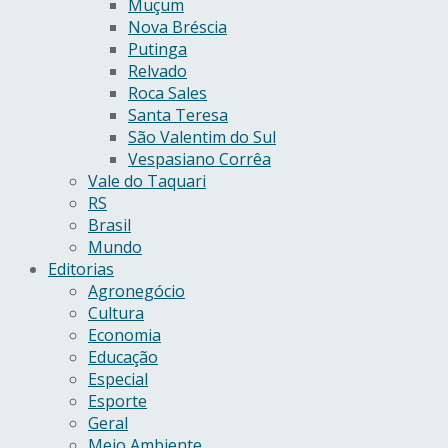
Muçum
Nova Bréscia
Putinga
Relvado
Roca Sales
Santa Teresa
São Valentim do Sul
Vespasiano Corrêa
Vale do Taquari
RS
Brasil
Mundo
Editorias
Agronegócio
Cultura
Economia
Educação
Especial
Esporte
Geral
Meio Ambiente