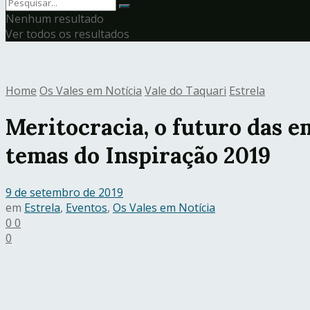
Nenhum resultado
Ver todos os resultados
Home
Os Vales em Notícia
Vale do Taquari
Estrela
Meritocracia, o futuro das e
temas do Inspiração 2019
9 de setembro de 2019
em
Estrela
,
Eventos
,
Os Vales em Notícia
0
0
0