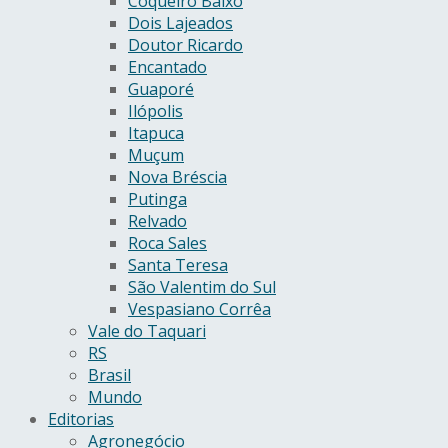
Coqueiro Baixo
Dois Lajeados
Doutor Ricardo
Encantado
Guaporé
Ilópolis
Itapuca
Muçum
Nova Bréscia
Putinga
Relvado
Roca Sales
Santa Teresa
São Valentim do Sul
Vespasiano Corrêa
Vale do Taquari
RS
Brasil
Mundo
Editorias
Agronegócio