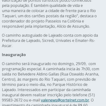
valorização de pontos turísticos pouco conhecidos
pela população. É também qualidade de vida e
uma maneira de colocar a cidade de frente para o Rio
Taquari, um dos cartões postais da região”, destaca o
coordenador do projeto Passeios na Colônia e
responsável pela implantação, Alício de Assunção.
O caminho autoguiado de Lajeado conta com apoio da
Prefeitura de Lajeado, Sicredi, Univates e Emater-Rs-
Ascar.
Inauguração
O caminho será inaugurado no
domingo
, 29/09, com
programação especial. A caminhada inicia às 7h30, com
saída no Belvedere Aldino Gallas (Rua Oswaldo Aranha,
Centro), às margens do Rio Taquari, com previsão de
término para o meio-dia, no Parque Histórico de
Lajeado. Interessados em participar da caminhada
inaugural devem realizar inscrição pelo telefone (51)
99583-2672 ou e-mail
valenews@certelnet.com.
br
. O
investimento da caminhada inaugural é de R$ 60