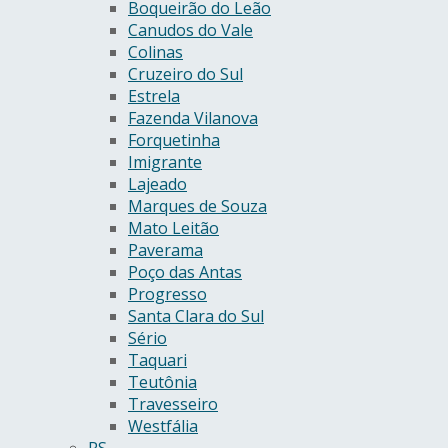
Boqueirão do Leão
Canudos do Vale
Colinas
Cruzeiro do Sul
Estrela
Fazenda Vilanova
Forquetinha
Imigrante
Lajeado
Marques de Souza
Mato Leitão
Paverama
Poço das Antas
Progresso
Santa Clara do Sul
Sério
Taquari
Teutônia
Travesseiro
Westfália
RS