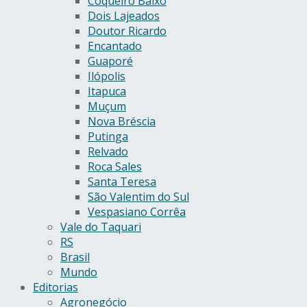
Coqueiro Baixo
Dois Lajeados
Doutor Ricardo
Encantado
Guaporé
Ilópolis
Itapuca
Muçum
Nova Bréscia
Putinga
Relvado
Roca Sales
Santa Teresa
São Valentim do Sul
Vespasiano Corrêa
Vale do Taquari
RS
Brasil
Mundo
Editorias
Agronegócio