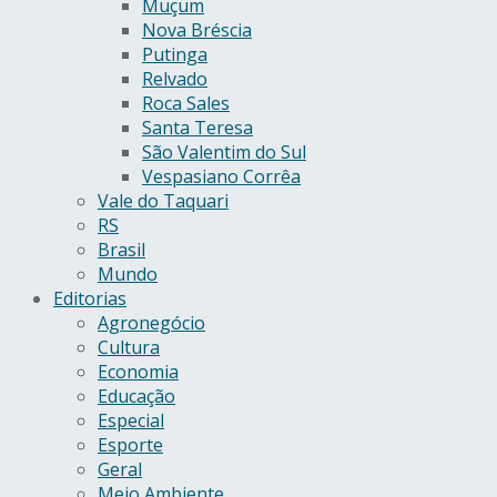
Muçum
Nova Bréscia
Putinga
Relvado
Roca Sales
Santa Teresa
São Valentim do Sul
Vespasiano Corrêa
Vale do Taquari
RS
Brasil
Mundo
Editorias
Agronegócio
Cultura
Economia
Educação
Especial
Esporte
Geral
Meio Ambiente