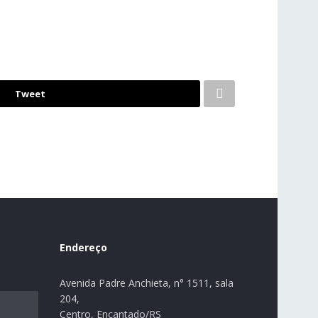
Tweet
Endereço
Avenida Padre Anchieta, n° 1511, sala
204,
Centro, Encantado/RS