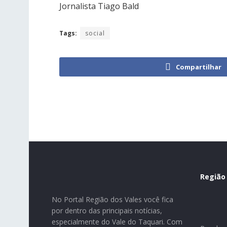
Jornalista Tiago Bald
Tags:
social
Compartilhar
Região
No Portal Região dos Vales você fica
por dentro das principais notícias,
especialmente do Vale do Taquari. Com