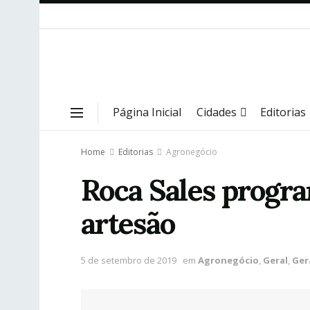
Página Inicial
Cidades
Editorias
Home
Editorias
Agronegócio
Roca Sales progra
artesão
5 de setembro de 2019
em
Agronegócio
,
Geral
,
Ger