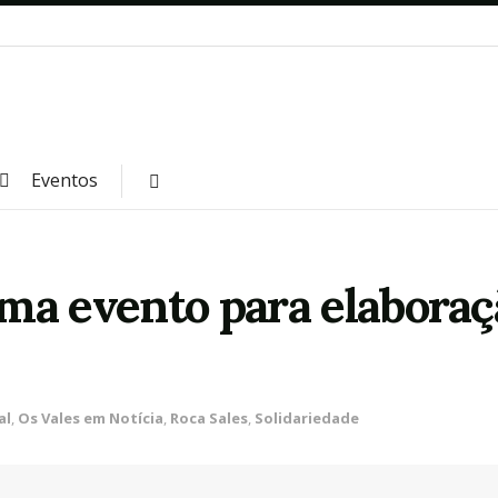
Eventos
ma evento para elaboraçã
al
,
Os Vales em Notícia
,
Roca Sales
,
Solidariedade