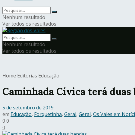
Nenhum resultado
Ver todos os resultados
Nenhum resultado
Ver todos os resultados
Home
Editorias
Educação
Caminhada Cívica terá duas
5 de setembro de 2019
em
Educação
,
Forquetinha
,
Geral
,
Geral
,
Os Vales em Notíc
0
0
0