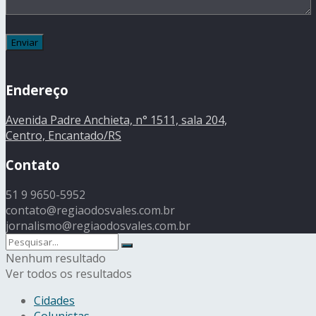
Endereço
Avenida Padre Anchieta, n° 1511, sala 204,
Centro, Encantado/RS
Contato
51 9 9650-5952
contato@regiaodosvales.com.br
jornalismo@regiaodosvales.com.br
Nenhum resultado
Ver todos os resultados
Cidades