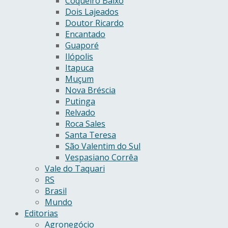
Coqueiro Baixo
Dois Lajeados
Doutor Ricardo
Encantado
Guaporé
Ilópolis
Itapuca
Muçum
Nova Bréscia
Putinga
Relvado
Roca Sales
Santa Teresa
São Valentim do Sul
Vespasiano Corrêa
Vale do Taquari
RS
Brasil
Mundo
Editorias
Agronegócio