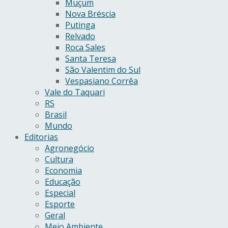
Muçum
Nova Bréscia
Putinga
Relvado
Roca Sales
Santa Teresa
São Valentim do Sul
Vespasiano Corrêa
Vale do Taquari
RS
Brasil
Mundo
Editorias
Agronegócio
Cultura
Economia
Educação
Especial
Esporte
Geral
Meio Ambiente