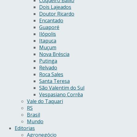
Coqueiro Baixo
Dois Lajeados
Doutor Ricardo
Encantado
Guaporé
Ilópolis
Itapuca
Muçum
Nova Bréscia
Putinga
Relvado
Roca Sales
Santa Teresa
São Valentim do Sul
Vespasiano Corrêa
Vale do Taquari
RS
Brasil
Mundo
Editorias
Agronegócio