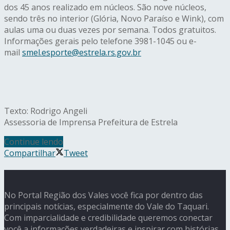
dos 45 anos realizado em núcleos. São nove núcleos,
sendo três no interior (Glória, Novo Paraíso e Wink), com
aulas uma ou duas vezes por semana. Todos gratuitos.
Informações gerais pelo telefone 3981-1045 ou e-
mail
smel.esporte@estrela.
rs.gov.br
Texto: Rodrigo Angeli
Assessoria de Imprensa Prefeitura de Estrela
Continue lendo
Compartilhar
Tweet
No Portal Região dos Vales você fica por dentro das
principais notícias, especialmente do Vale do Taquari.
Com imparcialidade e credibilidade queremos conectar
você a informações verdadeiras e inspirar com histórias