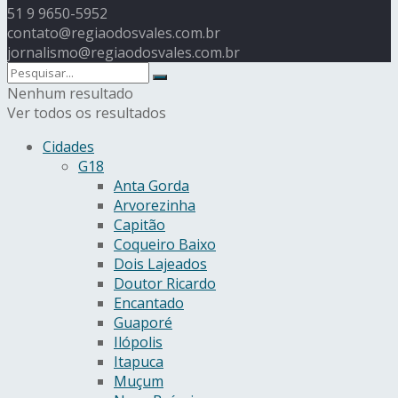
51 9 9650-5952
contato@regiaodosvales.com.br
jornalismo@regiaodosvales.com.br
Nenhum resultado
Ver todos os resultados
Cidades
G18
Anta Gorda
Arvorezinha
Capitão
Coqueiro Baixo
Dois Lajeados
Doutor Ricardo
Encantado
Guaporé
Ilópolis
Itapuca
Muçum