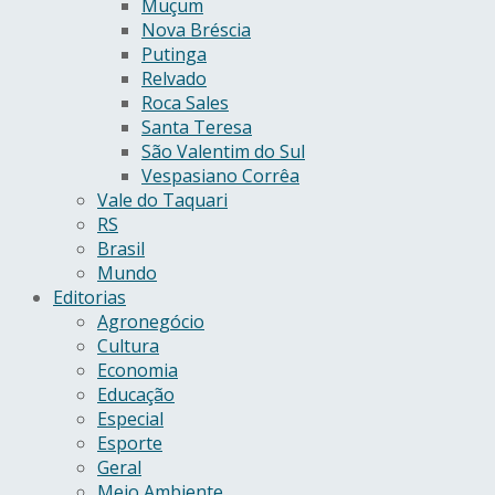
Muçum
Nova Bréscia
Putinga
Relvado
Roca Sales
Santa Teresa
São Valentim do Sul
Vespasiano Corrêa
Vale do Taquari
RS
Brasil
Mundo
Editorias
Agronegócio
Cultura
Economia
Educação
Especial
Esporte
Geral
Meio Ambiente