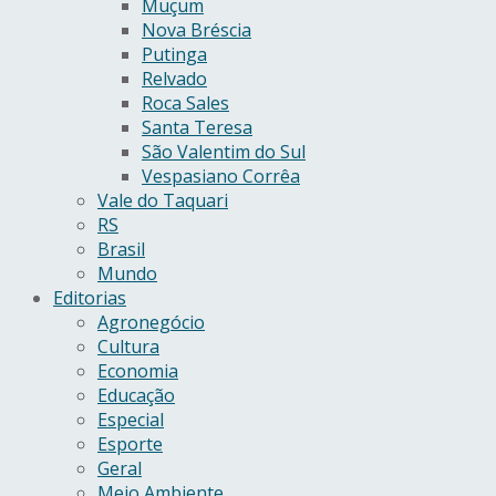
Muçum
Nova Bréscia
Putinga
Relvado
Roca Sales
Santa Teresa
São Valentim do Sul
Vespasiano Corrêa
Vale do Taquari
RS
Brasil
Mundo
Editorias
Agronegócio
Cultura
Economia
Educação
Especial
Esporte
Geral
Meio Ambiente