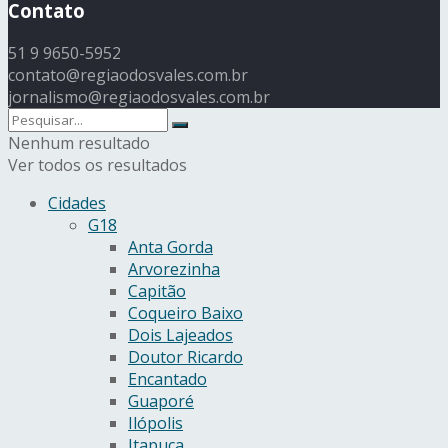
Contato
51 9 9650-5952
contato@regiaodosvales.com.br
jornalismo@regiaodosvales.com.br
Nenhum resultado
Ver todos os resultados
Cidades
G18
Anta Gorda
Arvorezinha
Capitão
Coqueiro Baixo
Dois Lajeados
Doutor Ricardo
Encantado
Guaporé
Ilópolis
Itapuca