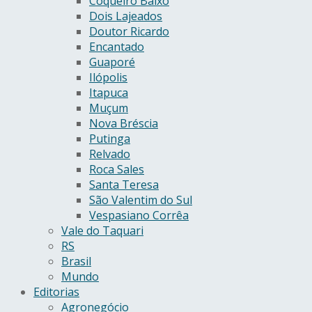
Coqueiro Baixo
Dois Lajeados
Doutor Ricardo
Encantado
Guaporé
Ilópolis
Itapuca
Muçum
Nova Bréscia
Putinga
Relvado
Roca Sales
Santa Teresa
São Valentim do Sul
Vespasiano Corrêa
Vale do Taquari
RS
Brasil
Mundo
Editorias
Agronegócio