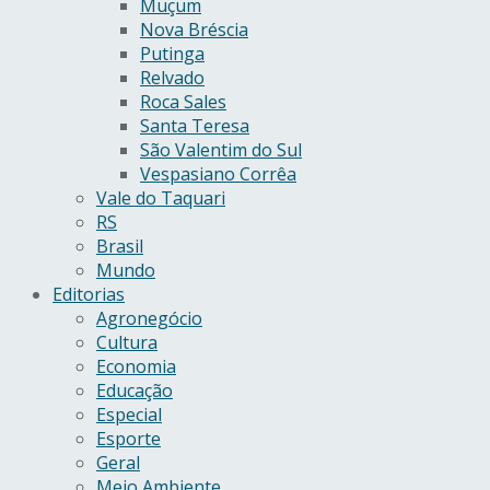
Muçum
Nova Bréscia
Putinga
Relvado
Roca Sales
Santa Teresa
São Valentim do Sul
Vespasiano Corrêa
Vale do Taquari
RS
Brasil
Mundo
Editorias
Agronegócio
Cultura
Economia
Educação
Especial
Esporte
Geral
Meio Ambiente