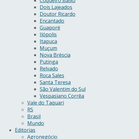
Coqueiro Baixo
Dois Lajeados
Doutor Ricardo
Encantado
Guaporé
Ilópolis
Itapuca
Muçum
Nova Bréscia
Putinga
Relvado
Roca Sales
Santa Teresa
São Valentim do Sul
Vespasiano Corrêa
Vale do Taquari
RS
Brasil
Mundo
Editorias
Agronegócio