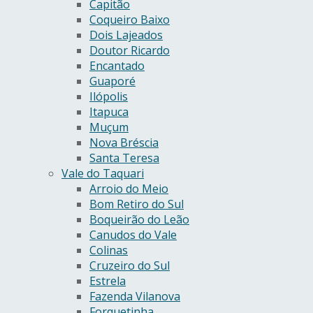
Capitão
Coqueiro Baixo
Dois Lajeados
Doutor Ricardo
Encantado
Guaporé
Ilópolis
Itapuca
Muçum
Nova Bréscia
Santa Teresa
Vale do Taquari
Arroio do Meio
Bom Retiro do Sul
Boqueirão do Leão
Canudos do Vale
Colinas
Cruzeiro do Sul
Estrela
Fazenda Vilanova
Forquetinha