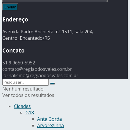
Endereço
Avenida Padre Anchieta, n° 1511, sala 204,
Centro, Encantado/RS
Contato
51 9 9650-5952
contato@regiaodosvales.com.br
jornalismo@regiaodosvales.com.br
Nenhum resultado
Ver todos os resultados
Cidades
G18
Anta Gorda
Arvorezinha