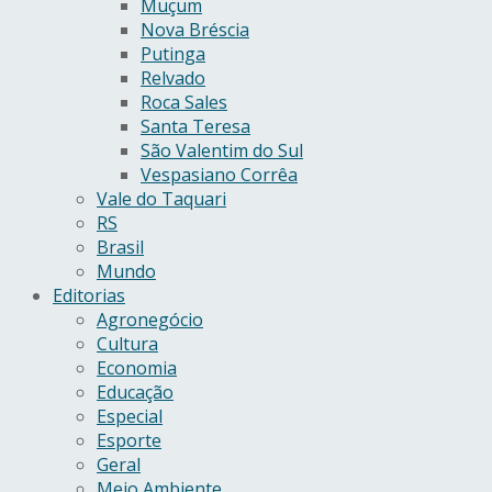
Muçum
Nova Bréscia
Putinga
Relvado
Roca Sales
Santa Teresa
São Valentim do Sul
Vespasiano Corrêa
Vale do Taquari
RS
Brasil
Mundo
Editorias
Agronegócio
Cultura
Economia
Educação
Especial
Esporte
Geral
Meio Ambiente