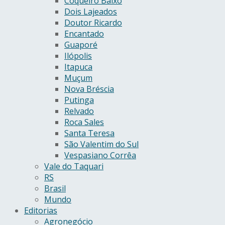
Coqueiro Baixo
Dois Lajeados
Doutor Ricardo
Encantado
Guaporé
Ilópolis
Itapuca
Muçum
Nova Bréscia
Putinga
Relvado
Roca Sales
Santa Teresa
São Valentim do Sul
Vespasiano Corrêa
Vale do Taquari
RS
Brasil
Mundo
Editorias
Agronegócio