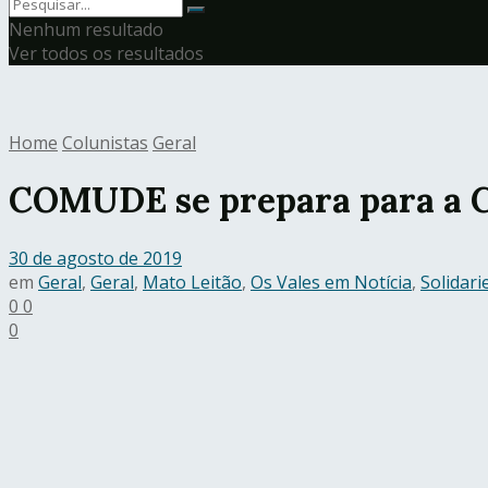
Nenhum resultado
Ver todos os resultados
Home
Colunistas
Geral
COMUDE se prepara para a C
30 de agosto de 2019
em
Geral
,
Geral
,
Mato Leitão
,
Os Vales em Notícia
,
Solidar
0
0
0