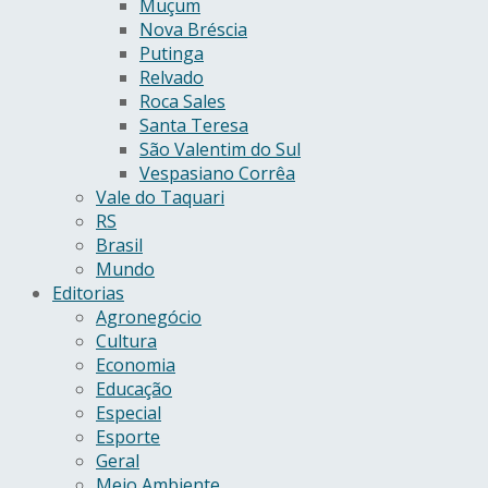
Muçum
Nova Bréscia
Putinga
Relvado
Roca Sales
Santa Teresa
São Valentim do Sul
Vespasiano Corrêa
Vale do Taquari
RS
Brasil
Mundo
Editorias
Agronegócio
Cultura
Economia
Educação
Especial
Esporte
Geral
Meio Ambiente