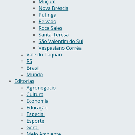
Muçum
Nova Bréscia
Putinga
Relvado
Roca Sales
Santa Teresa
São Valentim do Sul
Vespasiano Corrêa
Vale do Taquari
RS
Brasil
Mundo
Editorias
Agronegócio
Cultura
Economia
Educação
Especial
Esporte
Geral
Meio Ambiente