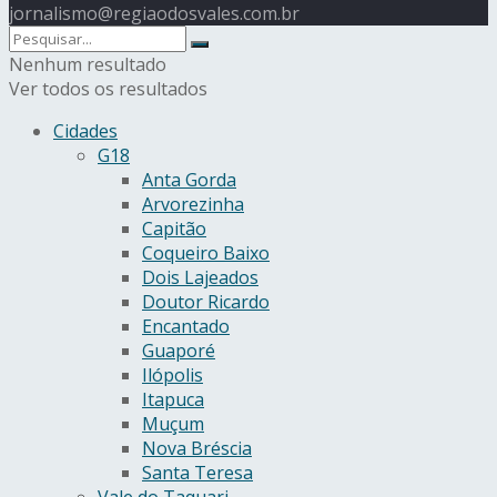
jornalismo@regiaodosvales.com.br
Nenhum resultado
Ver todos os resultados
Cidades
G18
Anta Gorda
Arvorezinha
Capitão
Coqueiro Baixo
Dois Lajeados
Doutor Ricardo
Encantado
Guaporé
Ilópolis
Itapuca
Muçum
Nova Bréscia
Santa Teresa