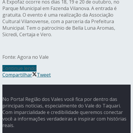
A Expofaz ocorre nos dias 18, 19 e 20 de outubro, no
Parque Municipal em Fazenda Vilanova. A entrada é
gratuita. O evento é uma realização da Associação
Cultural Vilanovense, com a parceria da Prefeitura
Municipal. Tem o patrocínio de Bella Luna Aromas,
Sicredi, Certaja e Vero.
Fonte: Agora no Vale
Continue lendo
Compartilhar
Tweet
No Portal Região dos Vales você fica por dentro das
principais notícias, especialmente do Vale do Taquari.
Com imparcialidade e credibilidade queremos conectar
você a informações verdadeiras e inspirar com histórias
reais.