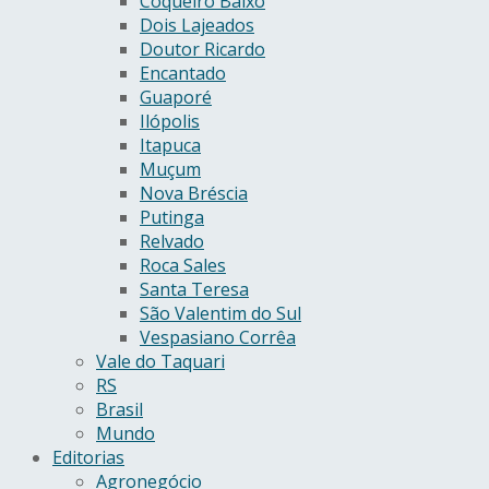
Coqueiro Baixo
Dois Lajeados
Doutor Ricardo
Encantado
Guaporé
Ilópolis
Itapuca
Muçum
Nova Bréscia
Putinga
Relvado
Roca Sales
Santa Teresa
São Valentim do Sul
Vespasiano Corrêa
Vale do Taquari
RS
Brasil
Mundo
Editorias
Agronegócio