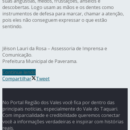
suas angústias, medos, frustações, anseios e
descobertas. Logo usam as mãos e os dentes como
instrumentos de defesa para marcar, chamar a atenção,
pois eles não conseguem expressar o que estão
sentindo.
Jêison Lauri da Rosa – Assessoria de Imprensa e
Comunicação.
Prefeitura Municipal de Paverama.
Continue lendo
Compartilhar
Tweet
No Portal Região dos Vales você fica por dentro das
principais notícias, especialmente do Vale do Taquari.
Com imparcialidade e credibilidade queremos conectar
você a informações verdadeiras e inspirar com histórias
reais.