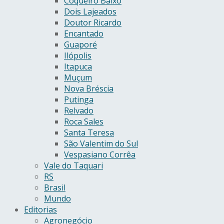
Coqueiro Baixo
Dois Lajeados
Doutor Ricardo
Encantado
Guaporé
Ilópolis
Itapuca
Muçum
Nova Bréscia
Putinga
Relvado
Roca Sales
Santa Teresa
São Valentim do Sul
Vespasiano Corrêa
Vale do Taquari
RS
Brasil
Mundo
Editorias
Agronegócio