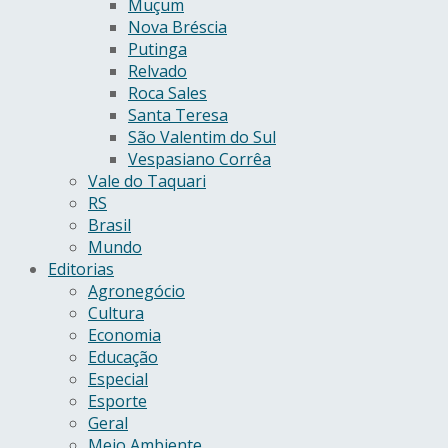
Muçum
Nova Bréscia
Putinga
Relvado
Roca Sales
Santa Teresa
São Valentim do Sul
Vespasiano Corrêa
Vale do Taquari
RS
Brasil
Mundo
Editorias
Agronegócio
Cultura
Economia
Educação
Especial
Esporte
Geral
Meio Ambiente