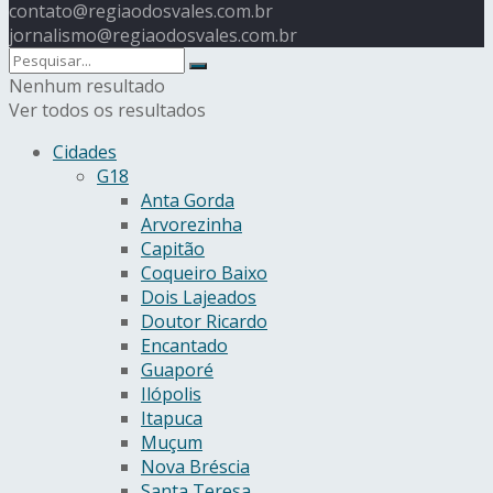
contato@regiaodosvales.com.br
jornalismo@regiaodosvales.com.br
Nenhum resultado
Ver todos os resultados
Cidades
G18
Anta Gorda
Arvorezinha
Capitão
Coqueiro Baixo
Dois Lajeados
Doutor Ricardo
Encantado
Guaporé
Ilópolis
Itapuca
Muçum
Nova Bréscia
Santa Teresa