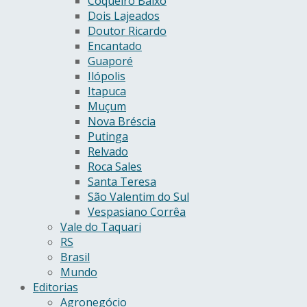
Coqueiro Baixo
Dois Lajeados
Doutor Ricardo
Encantado
Guaporé
Ilópolis
Itapuca
Muçum
Nova Bréscia
Putinga
Relvado
Roca Sales
Santa Teresa
São Valentim do Sul
Vespasiano Corrêa
Vale do Taquari
RS
Brasil
Mundo
Editorias
Agronegócio