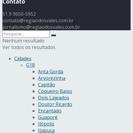
Contato
51 9 9650-5952
contato@regiaodosvales.com.br
jornalismo@regiaodosvales.com.br
Nenhum resultado
Ver todos os resultados
Cidades
G18
Anta Gorda
Arvorezinha
Capitão
Coqueiro Baixo
Dois Lajeados
Doutor Ricardo
Encantado
Guaporé
Ilópolis
Itapuca