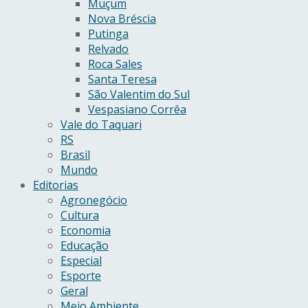
Muçum
Nova Bréscia
Putinga
Relvado
Roca Sales
Santa Teresa
São Valentim do Sul
Vespasiano Corrêa
Vale do Taquari
RS
Brasil
Mundo
Editorias
Agronegócio
Cultura
Economia
Educação
Especial
Esporte
Geral
Meio Ambiente