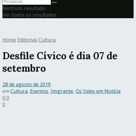
Nenhum resultado
Ver todos os resultados
Home
Editorias
Cultura
Desfile Cívico é dia 07 de
setembro
28 de agosto de 2019
em
Cultura
,
Eventos
,
Imigrante
,
Os Vales em Notícia
0
0
0