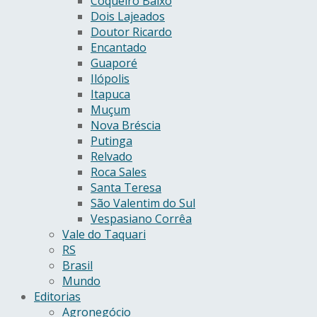
Coqueiro Baixo
Dois Lajeados
Doutor Ricardo
Encantado
Guaporé
Ilópolis
Itapuca
Muçum
Nova Bréscia
Putinga
Relvado
Roca Sales
Santa Teresa
São Valentim do Sul
Vespasiano Corrêa
Vale do Taquari
RS
Brasil
Mundo
Editorias
Agronegócio