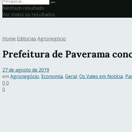
Nenhum resultado
Ver todos os resultados
Home
Editorias
Agronegócio
Prefeitura de Paverama conc
27 de agosto de 2019
em
Agronegócio
,
Economia
,
Geral
,
Os Vales em Notícia
,
Pa
0
0
0