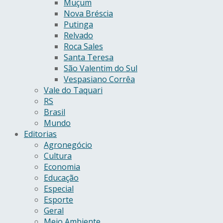
Muçum
Nova Bréscia
Putinga
Relvado
Roca Sales
Santa Teresa
São Valentim do Sul
Vespasiano Corrêa
Vale do Taquari
RS
Brasil
Mundo
Editorias
Agronegócio
Cultura
Economia
Educação
Especial
Esporte
Geral
Meio Ambiente