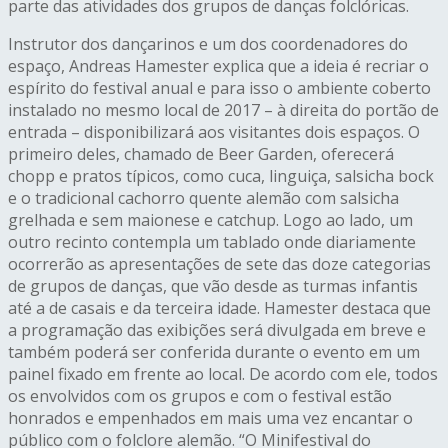
parte das atividades dos grupos de danças folclóricas.
Instrutor dos dançarinos e um dos coordenadores do
espaço, Andreas Hamester explica que a ideia é recriar o
espírito do festival anual e para isso o ambiente coberto
instalado no mesmo local de 2017 – à direita do portão de
entrada – disponibilizará aos visitantes dois espaços. O
primeiro deles, chamado de Beer Garden, oferecerá
chopp e pratos típicos, como cuca, linguiça, salsicha bock
e o tradicional cachorro quente alemão com salsicha
grelhada e sem maionese e catchup. Logo ao lado, um
outro recinto contempla um tablado onde diariamente
ocorrerão as apresentações de sete das doze categorias
de grupos de danças, que vão desde as turmas infantis
até a de casais e da terceira idade. Hamester destaca que
a programação das exibições será divulgada em breve e
também poderá ser conferida durante o evento em um
painel fixado em frente ao local. De acordo com ele, todos
os envolvidos com os grupos e com o festival estão
honrados e empenhados em mais uma vez encantar o
público com o folclore alemão. “O Minifestival do