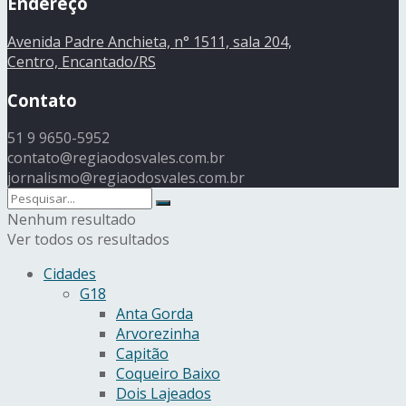
Endereço
Avenida Padre Anchieta, n° 1511, sala 204,
Centro, Encantado/RS
Contato
51 9 9650-5952
contato@regiaodosvales.com.br
jornalismo@regiaodosvales.com.br
Nenhum resultado
Ver todos os resultados
Cidades
G18
Anta Gorda
Arvorezinha
Capitão
Coqueiro Baixo
Dois Lajeados