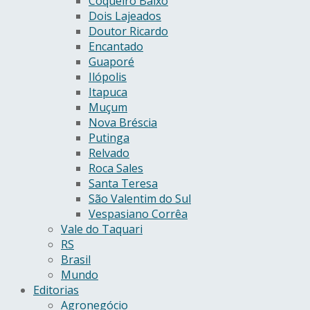
Coqueiro Baixo
Dois Lajeados
Doutor Ricardo
Encantado
Guaporé
Ilópolis
Itapuca
Muçum
Nova Bréscia
Putinga
Relvado
Roca Sales
Santa Teresa
São Valentim do Sul
Vespasiano Corrêa
Vale do Taquari
RS
Brasil
Mundo
Editorias
Agronegócio