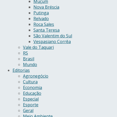
Muçum
Nova Bréscia
Putinga
Relvado
Roca Sales
Santa Teresa
São Valentim do Sul
Vespasiano Corrêa
Vale do Taquari
RS
Brasil
Mundo
Editorias
Agronegócio
Cultura
Economia
Educação
Especial
Esporte
Geral
Meio Ambiente