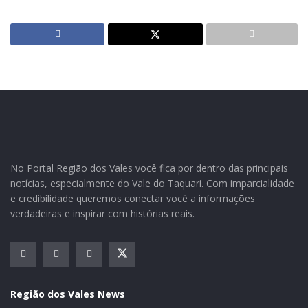
Chegaram mais 398 sacas de sementes de milho das
marcas limagreen e guerra, encomendadas através do
programa troca troca. Até então, a Secretaria da
No Portal Região dos Vales você fica por dentro das principais
Agricultura, havia recebido três variedades das
notícias, especialmente do Vale do Taquari. Com imparcialidade
sementes de milho, somando 620 sacas das variedades:
e credibilidade queremos conectar você a informações
Santa Helena; Biomatrix; e J Men. Faltam ainda 343
verdadeiras e inspirar com histórias reais.
sacas das variedades: Pioneer e Biogene.
A expectativa é para que as sementes faltantes sejam
entregues pelos fornecedores até a próxima semana,
lembrando que foram pedidas 995 unidades com
Região dos Vales News