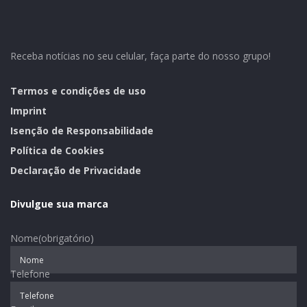
sementes convencionais e 366 transgênicas. “Serão 453
produtores beneficiados, que só precisarão pagar R$
57,60 a saca em março de 2020. O estado arca com 28%
do custo e o restante é dividido entre município e
Receba notícias no seu celular, faça parte do nosso grupo!
agricultor, o que representa um investimento de R$
78.393,60 por parte da Prefeitura de Cruzeiro.
Termos e condições de uso
Imprint
Isenção de Responsabilidade
Política de Cookies
Declaração de Privacidade
Assessoria de Imprensa de Cruzeiro do Sul
Divulgue sua marca
Nome
(obrigatório)
Telefone