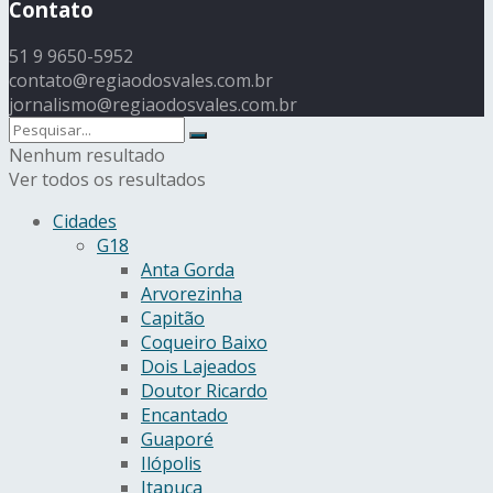
Contato
51 9 9650-5952
contato@regiaodosvales.com.br
jornalismo@regiaodosvales.com.br
Nenhum resultado
Ver todos os resultados
Cidades
G18
Anta Gorda
Arvorezinha
Capitão
Coqueiro Baixo
Dois Lajeados
Doutor Ricardo
Encantado
Guaporé
Ilópolis
Itapuca