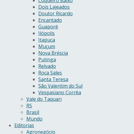
Coqueiro Baixo
Dois Lajeados
Doutor Ricardo
Encantado
Guaporé
Ilópolis
Itapuca
Muçum
Nova Bréscia
Putinga
Relvado
Roca Sales
Santa Teresa
São Valentim do Sul
Vespasiano Corrêa
Vale do Taquari
RS
Brasil
Mundo
Editorias
Agronegócio