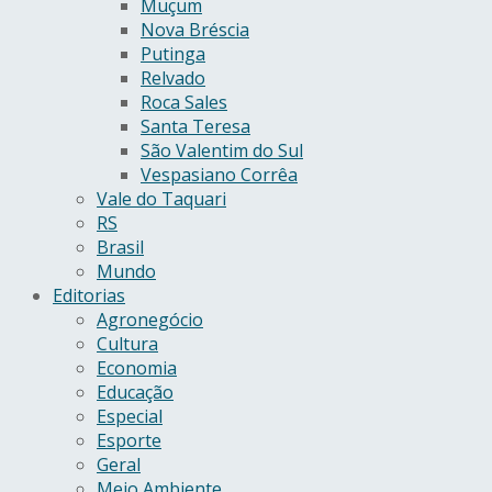
Muçum
Nova Bréscia
Putinga
Relvado
Roca Sales
Santa Teresa
São Valentim do Sul
Vespasiano Corrêa
Vale do Taquari
RS
Brasil
Mundo
Editorias
Agronegócio
Cultura
Economia
Educação
Especial
Esporte
Geral
Meio Ambiente