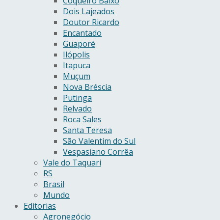
Coqueiro Baixo
Dois Lajeados
Doutor Ricardo
Encantado
Guaporé
Ilópolis
Itapuca
Muçum
Nova Bréscia
Putinga
Relvado
Roca Sales
Santa Teresa
São Valentim do Sul
Vespasiano Corrêa
Vale do Taquari
RS
Brasil
Mundo
Editorias
Agronegócio