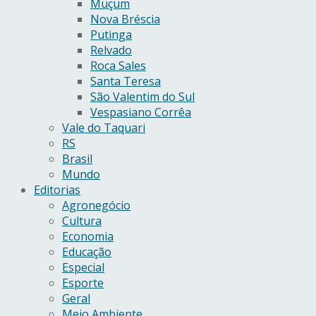
Muçum
Nova Bréscia
Putinga
Relvado
Roca Sales
Santa Teresa
São Valentim do Sul
Vespasiano Corrêa
Vale do Taquari
RS
Brasil
Mundo
Editorias
Agronegócio
Cultura
Economia
Educação
Especial
Esporte
Geral
Meio Ambiente