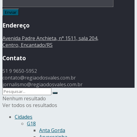
Endereço
Avenida Padre Anchieta, n° 1511, sala 204,
Centro, Encantado/RS
Contato
51 9 9650-5952
contato@regiaodosvales.com.br
jornalismo@regiaodosvales.com.br
Nenhum resultado
Ver todos os resultados
Cidades
G18
Anta Gorda
Arvorezinha