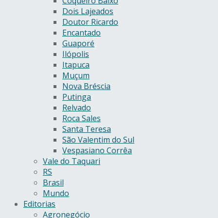
Coqueiro Baixo
Dois Lajeados
Doutor Ricardo
Encantado
Guaporé
Ilópolis
Itapuca
Muçum
Nova Bréscia
Putinga
Relvado
Roca Sales
Santa Teresa
São Valentim do Sul
Vespasiano Corrêa
Vale do Taquari
RS
Brasil
Mundo
Editorias
Agronegócio