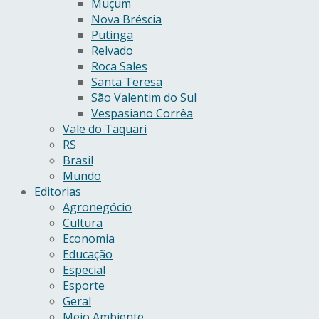
Muçum
Nova Bréscia
Putinga
Relvado
Roca Sales
Santa Teresa
São Valentim do Sul
Vespasiano Corrêa
Vale do Taquari
RS
Brasil
Mundo
Editorias
Agronegócio
Cultura
Economia
Educação
Especial
Esporte
Geral
Meio Ambiente