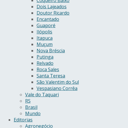
Coqueiro Baixo
Dois Lajeados
Doutor Ricardo
Encantado
Guaporé
Ilópolis
Itapuca
Muçum
Nova Bréscia
Putinga
Relvado
Roca Sales
Santa Teresa
São Valentim do Sul
Vespasiano Corrêa
Vale do Taquari
RS
Brasil
Mundo
Editorias
Agronegócio