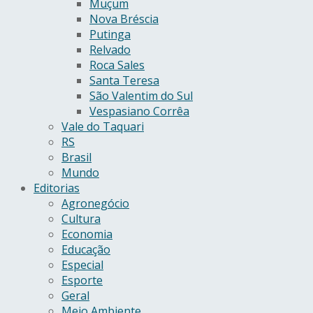
Muçum
Nova Bréscia
Putinga
Relvado
Roca Sales
Santa Teresa
São Valentim do Sul
Vespasiano Corrêa
Vale do Taquari
RS
Brasil
Mundo
Editorias
Agronegócio
Cultura
Economia
Educação
Especial
Esporte
Geral
Meio Ambiente