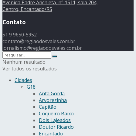
Avenida Padre Anchieta, n° 1511, sala 204,
Centro, Encantado/RS
Contato
51 9 9650-5952
contato@regiaodosvales.com.br
jornalismo@regiaodosvales.com.br
Nenhum resultado
Ver todos os resultados
Cidades
G18
Anta Gorda
Arvorezinha
Capitão
Coqueiro Baixo
Dois Lajeados
Doutor Ricardo
Encantado