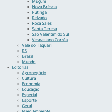
Muçum
Nova Bréscia
Putinga
Relvado
Roca Sales
Santa Teresa
São Valentim do Sul
Vespasiano Corrêa
Vale do Taquari
RS
Brasil
Mundo
Editorias
Agronegócio
Cultura
Economia
Educação
Especial
Esporte
Geral
Meio Ambiente