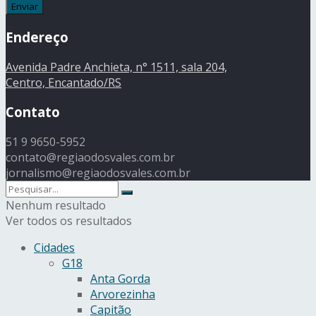
Endereço
Avenida Padre Anchieta, n° 1511, sala 204,
Centro, Encantado/RS
Contato
51 9 9650-5952
contato@regiaodosvales.com.br
jornalismo@regiaodosvales.com.br
Nenhum resultado
Ver todos os resultados
Cidades
G18
Anta Gorda
Arvorezinha
Capitão