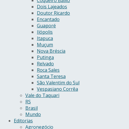
Coqueiro Baixo
Dois Lajeados
Doutor Ricardo
Encantado
Guaporé
Ilópolis
Itapuca
Muçum
Nova Bréscia
Putinga
Relvado
Roca Sales
Santa Teresa
São Valentim do Sul
Vespasiano Corrêa
Vale do Taquari
RS
Brasil
Mundo
Editorias
Agronegócio