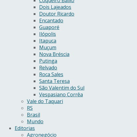
Coqueiro Baixo
Dois Lajeados
Doutor Ricardo
Encantado
Guaporé
Ilópolis
Itapuca
Muçum
Nova Bréscia
Putinga
Relvado
Roca Sales
Santa Teresa
São Valentim do Sul
Vespasiano Corrêa
Vale do Taquari
RS
Brasil
Mundo
Editorias
Agronegócio