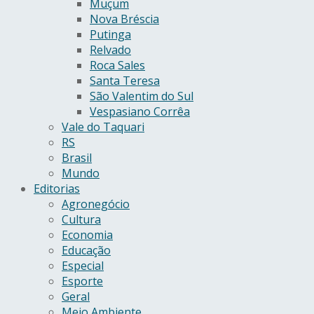
Muçum
Nova Bréscia
Putinga
Relvado
Roca Sales
Santa Teresa
São Valentim do Sul
Vespasiano Corrêa
Vale do Taquari
RS
Brasil
Mundo
Editorias
Agronegócio
Cultura
Economia
Educação
Especial
Esporte
Geral
Meio Ambiente