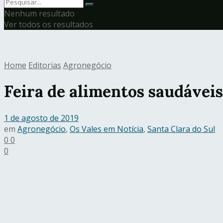
Nenhum resultado
Ver todos os resultados
Home
Editorias
Agronegócio
Feira de alimentos saudáveis
1 de agosto de 2019
em
Agronegócio
,
Os Vales em Notícia
,
Santa Clara do Sul
0
0
0