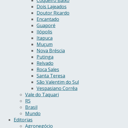
Coqueiro Baixo
Dois Lajeados
Doutor Ricardo
Encantado
Guaporé
Ilópolis
Itapuca
Muçum
Nova Bréscia
Putinga
Relvado
Roca Sales
Santa Teresa
São Valentim do Sul
Vespasiano Corrêa
Vale do Taquari
RS
Brasil
Mundo
Editorias
Agronegócio