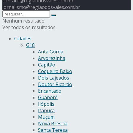
contato@regiaodosvales.com.br
jornalismo@regiaodosvales.com.br
Nenhum resultado
Ver todos os resultados
Cidades
G18
Anta Gorda
Arvorezinha
Capitão
Coqueiro Baixo
Dois Lajeados
Doutor Ricardo
Encantado
Guaporé
Ilópolis
Itapuca
Muçum
Nova Bréscia
Santa Teresa