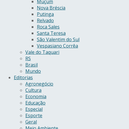
Muçum
Nova Bréscia
Putinga
Relvado
Roca Sales
Santa Teresa
São Valentim do Sul
Vespasiano Corrêa
Vale do Taquari
RS
Brasil
Mundo
Editorias
Agronegócio
Cultura
Economia
Educação
Especial
Esporte
Geral
Meio Ambiente