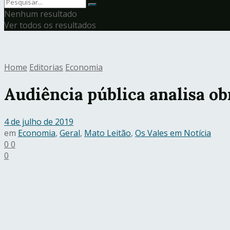
Nenhum resultado
Ver todos os resultados
Home
Editorias
Economia
Audiência pública analisa o
4 de julho de 2019
em
Economia
,
Geral
,
Mato Leitão
,
Os Vales em Notícia
0
0
0