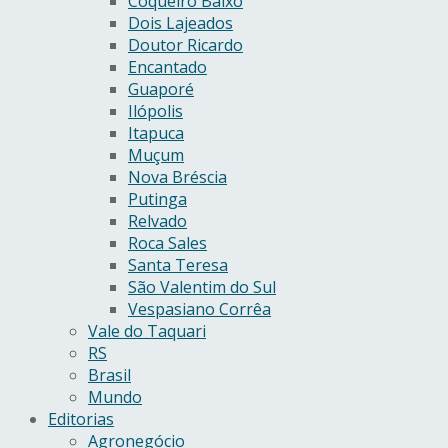
Coqueiro Baixo
Dois Lajeados
Doutor Ricardo
Encantado
Guaporé
Ilópolis
Itapuca
Muçum
Nova Bréscia
Putinga
Relvado
Roca Sales
Santa Teresa
São Valentim do Sul
Vespasiano Corrêa
Vale do Taquari
RS
Brasil
Mundo
Editorias
Agronegócio