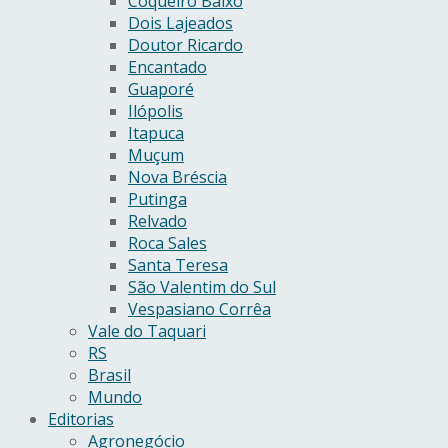
Coqueiro Baixo
Dois Lajeados
Doutor Ricardo
Encantado
Guaporé
Ilópolis
Itapuca
Muçum
Nova Bréscia
Putinga
Relvado
Roca Sales
Santa Teresa
São Valentim do Sul
Vespasiano Corrêa
Vale do Taquari
RS
Brasil
Mundo
Editorias
Agronegócio