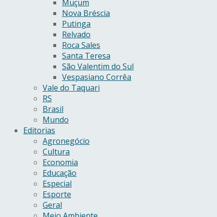
Muçum
Nova Bréscia
Putinga
Relvado
Roca Sales
Santa Teresa
São Valentim do Sul
Vespasiano Corrêa
Vale do Taquari
RS
Brasil
Mundo
Editorias
Agronegócio
Cultura
Economia
Educação
Especial
Esporte
Geral
Meio Ambiente