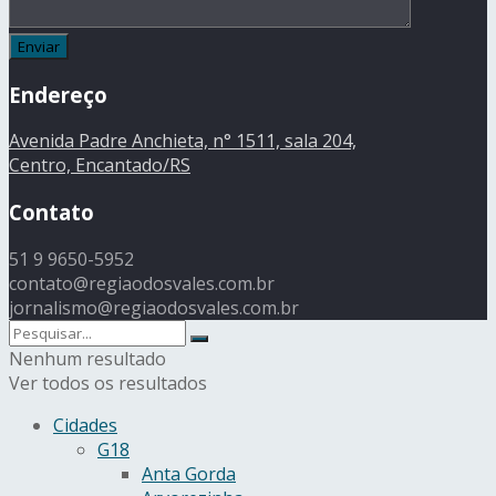
Endereço
Avenida Padre Anchieta, n° 1511, sala 204,
Centro, Encantado/RS
Contato
51 9 9650-5952
contato@regiaodosvales.com.br
jornalismo@regiaodosvales.com.br
Nenhum resultado
Ver todos os resultados
Cidades
G18
Anta Gorda