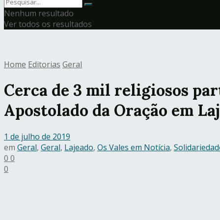
Nenhum resultado
Ver todos os resultados
Home
Editorias
Geral
Cerca de 3 mil religiosos pa
Apostolado da Oração em La
1 de julho de 2019
em
Geral
,
Geral
,
Lajeado
,
Os Vales em Notícia
,
Solidariedad
0
0
0