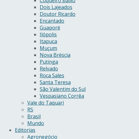
Coqueiro Baixo
Dois Lajeados
Doutor Ricardo
Encantado
Guaporé
Ilópolis
Itapuca
Muçum
Nova Bréscia
Putinga
Relvado
Roca Sales
Santa Teresa
São Valentim do Sul
Vespasiano Corrêa
Vale do Taquari
RS
Brasil
Mundo
Editorias
Agronegócio