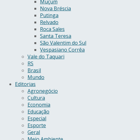
Muçum
Nova Bréscia
Putinga
Relvado
Roca Sales
Santa Teresa
São Valentim do Sul
Vespasiano Corrêa
Vale do Taquari
RS
Brasil
Mundo
Editorias
Agronegócio
Cultura
Economia
Educação
Especial
Esporte
Geral
Meio Ambiente