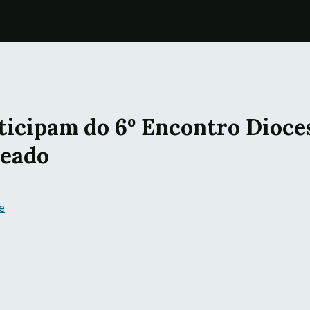
rticipam do 6º Encontro Dioce
jeado
e