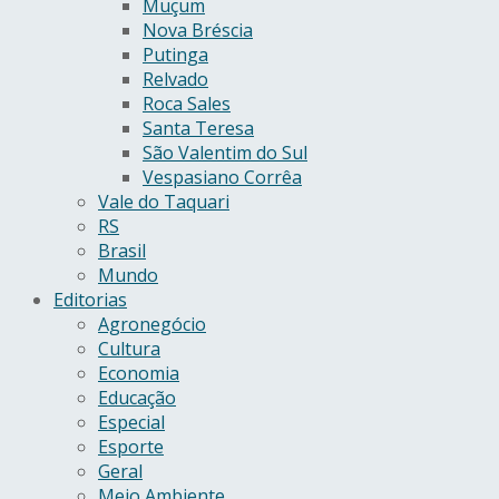
Muçum
Nova Bréscia
Putinga
Relvado
Roca Sales
Santa Teresa
São Valentim do Sul
Vespasiano Corrêa
Vale do Taquari
RS
Brasil
Mundo
Editorias
Agronegócio
Cultura
Economia
Educação
Especial
Esporte
Geral
Meio Ambiente