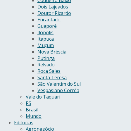
Coqueiro Baixo
Dois Lajeados
Doutor Ricardo
Encantado
Guaporé
Ilópolis
Itapuca
Muçum
Nova Bréscia
Putinga
Relvado
Roca Sales
Santa Teresa
São Valentim do Sul
Vespasiano Corrêa
Vale do Taquari
RS
Brasil
Mundo
Editorias
Agronegócio