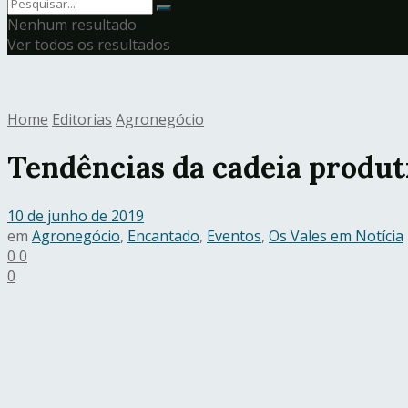
Nenhum resultado
Ver todos os resultados
Home
Editorias
Agronegócio
Tendências da cadeia produti
10 de junho de 2019
em
Agronegócio
,
Encantado
,
Eventos
,
Os Vales em Notícia
0
0
0