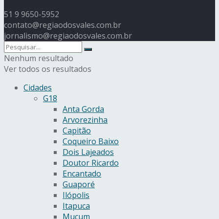
51 9 9650-5952
contato@regiaodosvales.com.br
jornalismo@regiaodosvales.com.br
Nenhum resultado
Ver todos os resultados
Cidades
G18
Anta Gorda
Arvorezinha
Capitão
Coqueiro Baixo
Dois Lajeados
Doutor Ricardo
Encantado
Guaporé
Ilópolis
Itapuca
Muçum