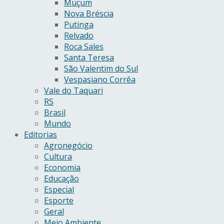
Muçum
Nova Bréscia
Putinga
Relvado
Roca Sales
Santa Teresa
São Valentim do Sul
Vespasiano Corrêa
Vale do Taquari
RS
Brasil
Mundo
Editorias
Agronegócio
Cultura
Economia
Educação
Especial
Esporte
Geral
Meio Ambiente