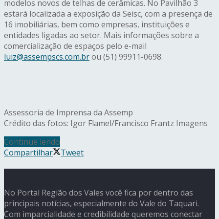
modelos novos de telhas de cerâmicas. No Pavilhão 3
estará localizada a exposição da Seisc, com a presença de
16 imobiliárias, bem como empresas, instituições e
entidades ligadas ao setor. Mais informações sobre a
comercialização de espaços pelo e-mail
luiz@assempscs.com.br
ou (51) 99911-0698.
Assessoria de Imprensa da Assemp
Crédito das fotos: Igor Flamel/Francisco Frantz Imagens
Continue lendo
Compartilhar
Tweet
No Portal Região dos Vales você fica por dentro das
principais notícias, especialmente do Vale do Taquari.
Com imparcialidade e credibilidade queremos conectar