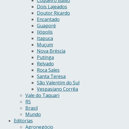
Coqueiro Baixo
Dois Lajeados
Doutor Ricardo
Encantado
Guaporé
Ilópolis
Itapuca
Muçum
Nova Bréscia
Putinga
Relvado
Roca Sales
Santa Teresa
São Valentim do Sul
Vespasiano Corrêa
Vale do Taquari
RS
Brasil
Mundo
Editorias
Agronegócio