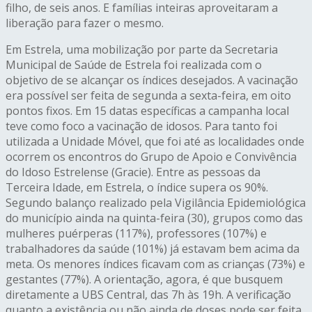
filho, de seis anos. E famílias inteiras aproveitaram a
liberação para fazer o mesmo.
Em Estrela, uma mobilização por parte da Secretaria
Municipal de Saúde de Estrela foi realizada com o
objetivo de se alcançar os índices desejados. A vacinação
era possível ser feita de segunda a sexta-feira, em oito
pontos fixos. Em 15 datas específicas a campanha local
teve como foco a vacinação de idosos. Para tanto foi
utilizada a Unidade Móvel, que foi até as localidades onde
ocorrem os encontros do Grupo de Apoio e Convivência
do Idoso Estrelense (Gracie). Entre as pessoas da
Terceira Idade, em Estrela, o índice supera os 90%.
Segundo balanço realizado pela Vigilância Epidemiológica
do município ainda na quinta-feira (30), grupos como das
mulheres puérperas (117%), professores (107%) e
trabalhadores da saúde (101%) já estavam bem acima da
meta. Os menores índices ficavam com as crianças (73%) e
gestantes (77%). A orientação, agora, é que busquem
diretamente a UBS Central, das 7h às 19h. A verificação
quanto a existência ou não ainda de doses pode ser feita