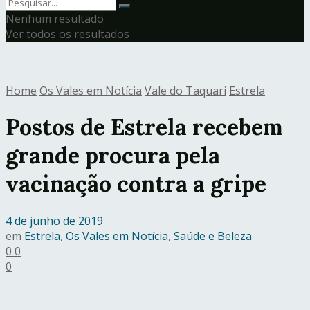
Nenhum resultado
Ver todos os resultados
Home
Os Vales em Notícia
Vale do Taquari
Estrela
Postos de Estrela recebem
grande procura pela
vacinação contra a gripe
4 de junho de 2019
em
Estrela
,
Os Vales em Notícia
,
Saúde e Beleza
0
0
0