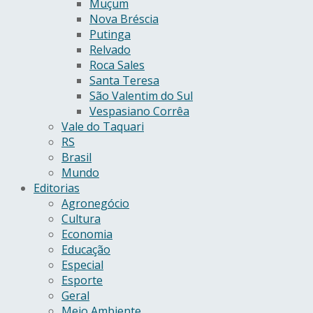
Muçum
Nova Bréscia
Putinga
Relvado
Roca Sales
Santa Teresa
São Valentim do Sul
Vespasiano Corrêa
Vale do Taquari
RS
Brasil
Mundo
Editorias
Agronegócio
Cultura
Economia
Educação
Especial
Esporte
Geral
Meio Ambiente