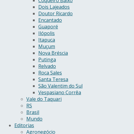
Coqueiro Baixo
Dois Lajeados
Doutor Ricardo
Encantado
Guaporé
Ilópolis
Itapuca
Muçum
Nova Bréscia
Putinga
Relvado
Roca Sales
Santa Teresa
São Valentim do Sul
Vespasiano Corrêa
Vale do Taquari
RS
Brasil
Mundo
Editorias
Agronegócio