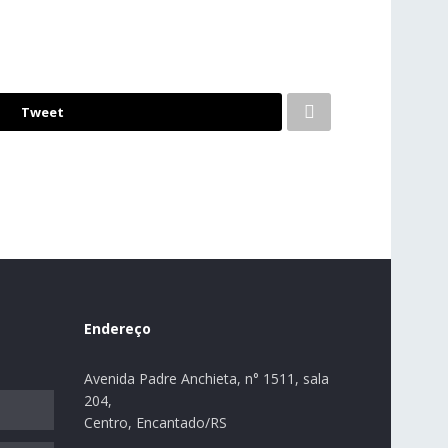
Tweet
Endereço
Avenida Padre Anchieta, n° 1511, sala
204,
Centro, Encantado/RS