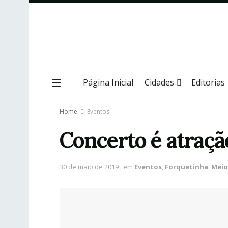
Página Inicial
Cidades
Editorias
Home
Eventos
Concerto é atraç
30 de maio de 2019
em
Eventos
,
Forquetinha
,
Meio