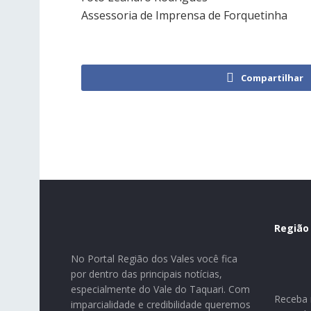
Assessoria de Imprensa de Forquetinha
Compartilhar
Região
No Portal Região dos Vales você fica
por dentro das principais notícias,
especialmente do Vale do Taquari. Com
Receba n
imparcialidade e credibilidade queremos