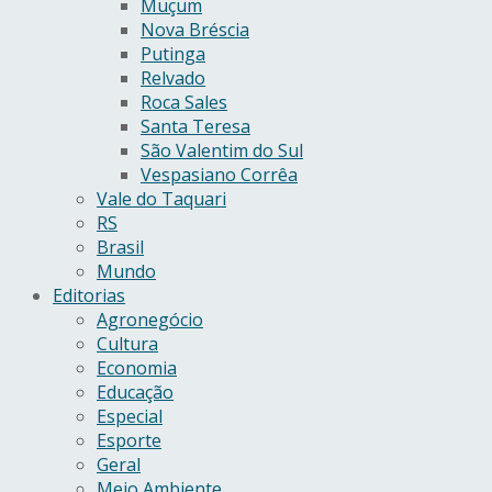
Muçum
Nova Bréscia
Putinga
Relvado
Roca Sales
Santa Teresa
São Valentim do Sul
Vespasiano Corrêa
Vale do Taquari
RS
Brasil
Mundo
Editorias
Agronegócio
Cultura
Economia
Educação
Especial
Esporte
Geral
Meio Ambiente