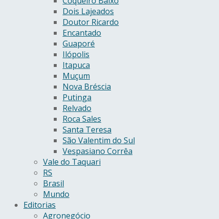
Coqueiro Baixo
Dois Lajeados
Doutor Ricardo
Encantado
Guaporé
Ilópolis
Itapuca
Muçum
Nova Bréscia
Putinga
Relvado
Roca Sales
Santa Teresa
São Valentim do Sul
Vespasiano Corrêa
Vale do Taquari
RS
Brasil
Mundo
Editorias
Agronegócio