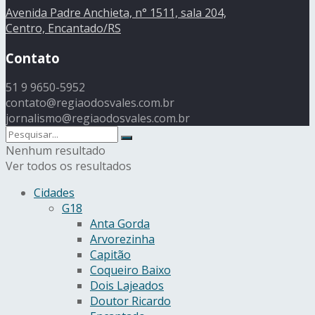
Avenida Padre Anchieta, n° 1511, sala 204,
Centro, Encantado/RS
Contato
51 9 9650-5952
contato@regiaodosvales.com.br
jornalismo@regiaodosvales.com.br
Nenhum resultado
Ver todos os resultados
Cidades
G18
Anta Gorda
Arvorezinha
Capitão
Coqueiro Baixo
Dois Lajeados
Doutor Ricardo