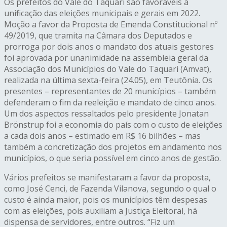
Os prefeitos do Vale do Taquari são favoráveis à
unificação das eleições municipais e gerais em 2022.
Moção a favor da Proposta de Emenda Constitucional nº
49/2019, que tramita na Câmara dos Deputados e
prorroga por dois anos o mandato dos atuais gestores
foi aprovada por unanimidade na assembleia geral da
Associação dos Municípios do Vale do Taquari (Amvat),
realizada na última sexta-feira (24.05), em Teutônia. Os
presentes – representantes de 20 municípios – também
defenderam o fim da reeleição e mandato de cinco anos.
Um dos aspectos ressaltados pelo presidente Jonatan
Brönstrup foi a economia do país com o custo de eleições
a cada dois anos – estimado em R$ 16 bilhões – mas
também a concretização dos projetos em andamento nos
municípios, o que seria possível em cinco anos de gestão.
Vários prefeitos se manifestaram a favor da proposta,
como José Cenci, de Fazenda Vilanova, segundo o qual o
custo é ainda maior, pois os municípios têm despesas
com as eleições, pois auxiliam a Justiça Eleitoral, há
dispensa de servidores, entre outros. “Fiz um