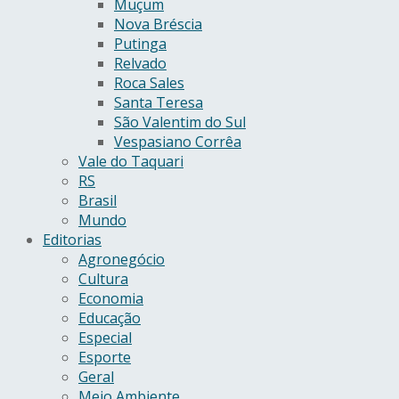
Muçum
Nova Bréscia
Putinga
Relvado
Roca Sales
Santa Teresa
São Valentim do Sul
Vespasiano Corrêa
Vale do Taquari
RS
Brasil
Mundo
Editorias
Agronegócio
Cultura
Economia
Educação
Especial
Esporte
Geral
Meio Ambiente