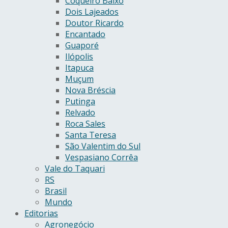
Coqueiro Baixo
Dois Lajeados
Doutor Ricardo
Encantado
Guaporé
Ilópolis
Itapuca
Muçum
Nova Bréscia
Putinga
Relvado
Roca Sales
Santa Teresa
São Valentim do Sul
Vespasiano Corrêa
Vale do Taquari
RS
Brasil
Mundo
Editorias
Agronegócio