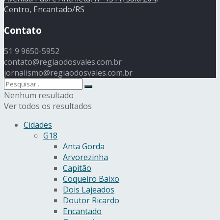
Centro, Encantado/RS
Contato
51 9 9650-5952
contato@regiaodosvales.com.br
jornalismo@regiaodosvales.com.br
Nenhum resultado
Ver todos os resultados
Cidades
G18
Anta Gorda
Arvorezinha
Capitão
Coqueiro Baixo
Dois Lajeados
Doutor Ricardo
Encantado