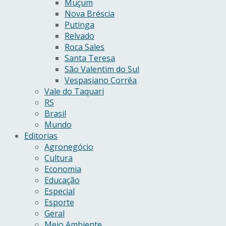
Muçum
Nova Bréscia
Putinga
Relvado
Roca Sales
Santa Teresa
São Valentim do Sul
Vespasiano Corrêa
Vale do Taquari
RS
Brasil
Mundo
Editorias
Agronegócio
Cultura
Economia
Educação
Especial
Esporte
Geral
Meio Ambiente