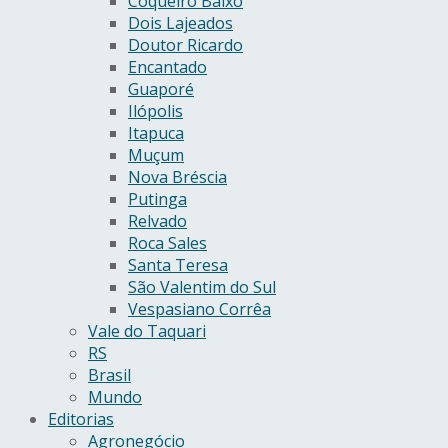
Coqueiro Baixo
Dois Lajeados
Doutor Ricardo
Encantado
Guaporé
Ilópolis
Itapuca
Muçum
Nova Bréscia
Putinga
Relvado
Roca Sales
Santa Teresa
São Valentim do Sul
Vespasiano Corrêa
Vale do Taquari
RS
Brasil
Mundo
Editorias
Agronegócio