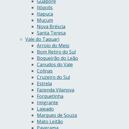
Guaporé
Ilópolis
Itapuca
Muçum
Nova Bréscia
Santa Teresa
Vale do Taquari
Arroio do Meio
Bom Retiro do Sul
Boqueirão do Leão
Canudos do Vale
Colinas
Cruzeiro do Sul
Estrela
Fazenda Vilanova
Forquetinha
Imigrante
Lajeado
Marques de Souza
Mato Leitão
Paverama