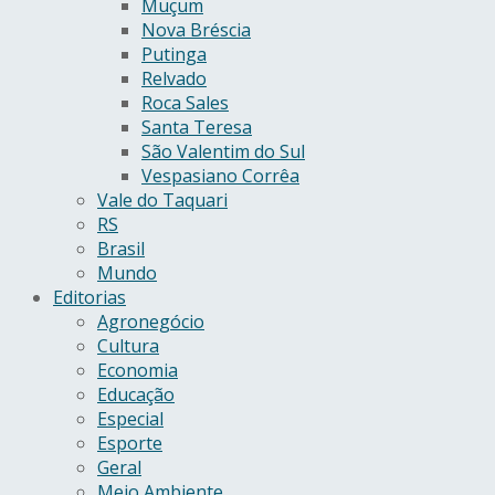
Muçum
Nova Bréscia
Putinga
Relvado
Roca Sales
Santa Teresa
São Valentim do Sul
Vespasiano Corrêa
Vale do Taquari
RS
Brasil
Mundo
Editorias
Agronegócio
Cultura
Economia
Educação
Especial
Esporte
Geral
Meio Ambiente