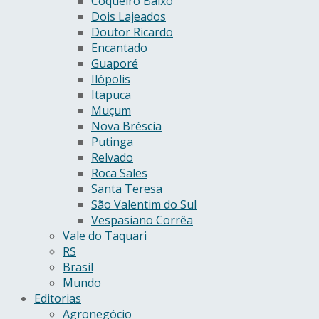
Coqueiro Baixo
Dois Lajeados
Doutor Ricardo
Encantado
Guaporé
Ilópolis
Itapuca
Muçum
Nova Bréscia
Putinga
Relvado
Roca Sales
Santa Teresa
São Valentim do Sul
Vespasiano Corrêa
Vale do Taquari
RS
Brasil
Mundo
Editorias
Agronegócio