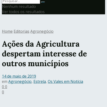
Nenhum resultado
Ver todos os resultados
Home
Editorias
Agronegócio
Ações da Agricultura
despertam interesse de
outros municípios
14 de maio de 2019
em
Agronegócio
,
Estrela
,
Os Vales em Notícia
0
0
0