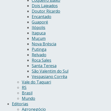
Coqueiro Baixo
Dois Lajeados
Doutor Ricardo
Encantado
Guaporé
Ilópolis
Itapuca
Muçum
Nova Bréscia
Putinga
Relvado
Roca Sales
Santa Teresa
São Valentim do Sul
Vespasiano Corrêa
Vale do Taquari
RS
Brasil
Mundo
Editorias
Agronegócio