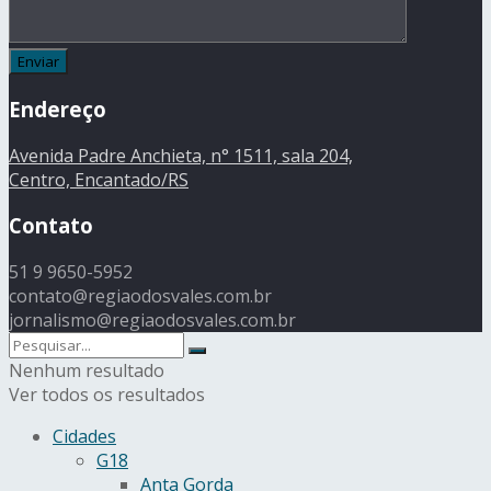
Endereço
Avenida Padre Anchieta, n° 1511, sala 204,
Centro, Encantado/RS
Contato
51 9 9650-5952
contato@regiaodosvales.com.br
jornalismo@regiaodosvales.com.br
Nenhum resultado
Ver todos os resultados
Cidades
G18
Anta Gorda