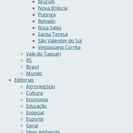
Muçum
Nova Bréscia
Putinga
Relvado
Roca Sales
Santa Teresa
São Valentim do Sul
Vespasiano Corrêa
Vale do Taquari
RS
Brasil
Mundo
Editorias
Agronegócio
Cultura
Economia
Educação
Especial
Esporte
Geral
Meio Ambiente