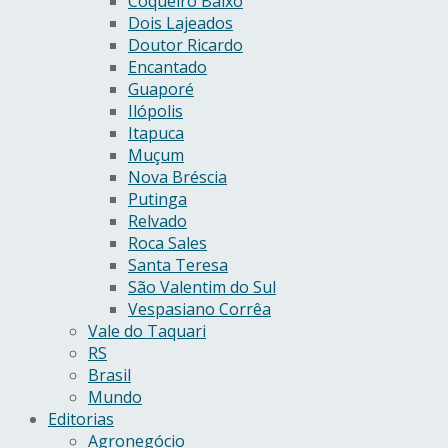
Coqueiro Baixo
Dois Lajeados
Doutor Ricardo
Encantado
Guaporé
Ilópolis
Itapuca
Muçum
Nova Bréscia
Putinga
Relvado
Roca Sales
Santa Teresa
São Valentim do Sul
Vespasiano Corrêa
Vale do Taquari
RS
Brasil
Mundo
Editorias
Agronegócio