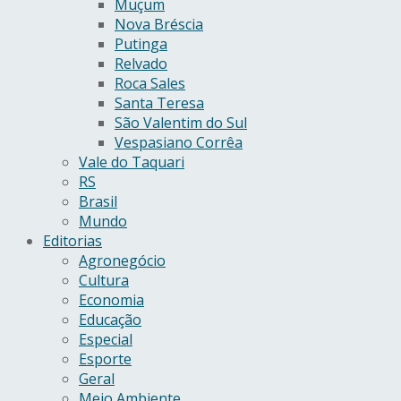
Muçum
Nova Bréscia
Putinga
Relvado
Roca Sales
Santa Teresa
São Valentim do Sul
Vespasiano Corrêa
Vale do Taquari
RS
Brasil
Mundo
Editorias
Agronegócio
Cultura
Economia
Educação
Especial
Esporte
Geral
Meio Ambiente