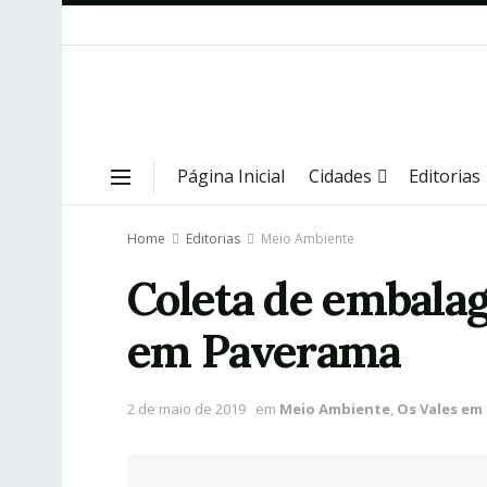
Página Inicial
Cidades
Editorias
Home
Editorias
Meio Ambiente
Coleta de embalag
em Paverama
2 de maio de 2019
em
Meio Ambiente
,
Os Vales em 