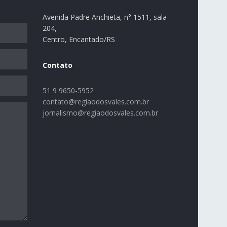
Avenida Padre Anchieta, n° 1511, sala
204,
Centro, Encantado/RS
Contato
51 9 9650-5952
contato@regiaodosvales.com.br
jornalismo@regiaodosvales.com.br