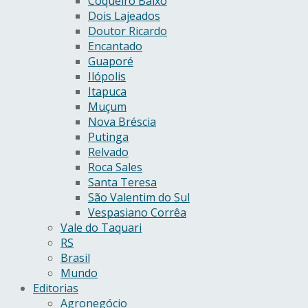
Coqueiro Baixo
Dois Lajeados
Doutor Ricardo
Encantado
Guaporé
Ilópolis
Itapuca
Muçum
Nova Bréscia
Putinga
Relvado
Roca Sales
Santa Teresa
São Valentim do Sul
Vespasiano Corrêa
Vale do Taquari
RS
Brasil
Mundo
Editorias
Agronegócio