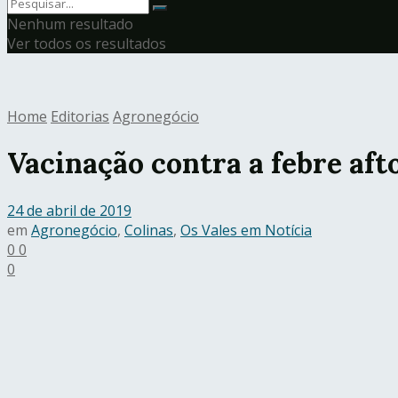
Nenhum resultado
Ver todos os resultados
Home
Editorias
Agronegócio
Vacinação contra a febre afto
24 de abril de 2019
em
Agronegócio
,
Colinas
,
Os Vales em Notícia
0
0
0