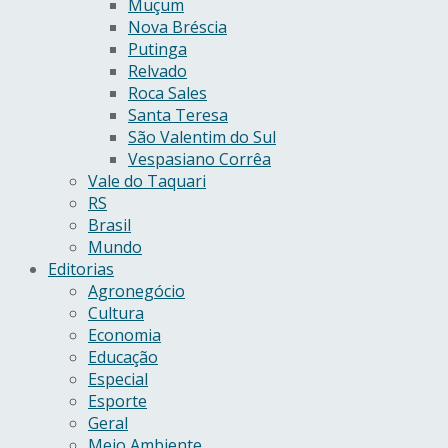
Muçum
Nova Bréscia
Putinga
Relvado
Roca Sales
Santa Teresa
São Valentim do Sul
Vespasiano Corrêa
Vale do Taquari
RS
Brasil
Mundo
Editorias
Agronegócio
Cultura
Economia
Educação
Especial
Esporte
Geral
Meio Ambiente