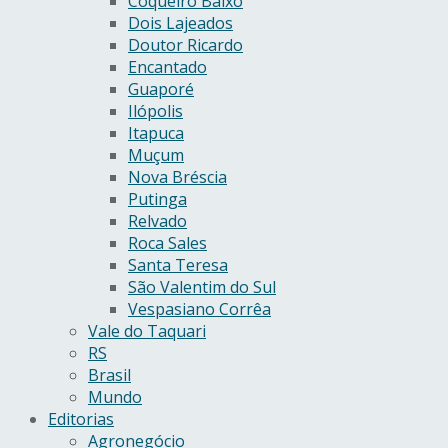
Coqueiro Baixo
Dois Lajeados
Doutor Ricardo
Encantado
Guaporé
Ilópolis
Itapuca
Muçum
Nova Bréscia
Putinga
Relvado
Roca Sales
Santa Teresa
São Valentim do Sul
Vespasiano Corrêa
Vale do Taquari
RS
Brasil
Mundo
Editorias
Agronegócio