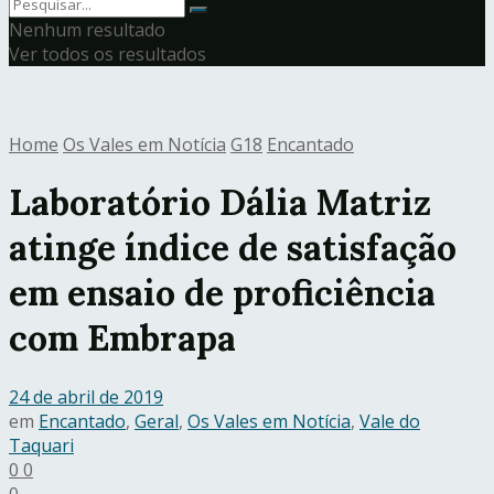
Nenhum resultado
Ver todos os resultados
Home
Os Vales em Notícia
G18
Encantado
Laboratório Dália Matriz
atinge índice de satisfação
em ensaio de proficiência
com Embrapa
24 de abril de 2019
em
Encantado
,
Geral
,
Os Vales em Notícia
,
Vale do
Taquari
0
0
0