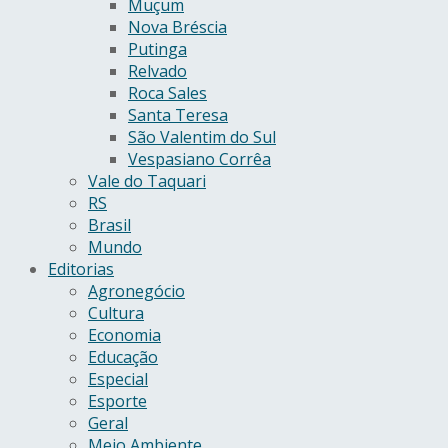
Muçum
Nova Bréscia
Putinga
Relvado
Roca Sales
Santa Teresa
São Valentim do Sul
Vespasiano Corrêa
Vale do Taquari
RS
Brasil
Mundo
Editorias
Agronegócio
Cultura
Economia
Educação
Especial
Esporte
Geral
Meio Ambiente