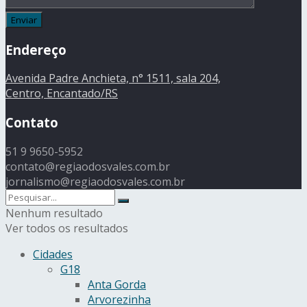
Endereço
Avenida Padre Anchieta, n° 1511, sala 204,
Centro, Encantado/RS
Contato
51 9 9650-5952
contato@regiaodosvales.com.br
jornalismo@regiaodosvales.com.br
Nenhum resultado
Ver todos os resultados
Cidades
G18
Anta Gorda
Arvorezinha