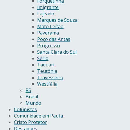
Forquetinha
Imigrante
Lajeado
Marques de Souza
Mato Leitão
Paverama
Poço das Antas
Progresso
Santa Clara do Sul
Sério
Taquari
Teutônia
Travesseiro
Westfália
RS
Brasil
Mundo
Colunistas
Comunidade em Pauta
Cristo Protetor
Destaques