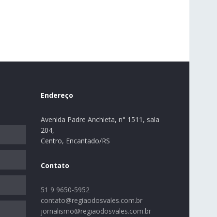
Endereço
Avenida Padre Anchieta, n° 1511, sala
204,
Centro, Encantado/RS
Contato
51 9 9650-5952
contato@regiaodosvales.com.br
jornalismo@regiaodosvales.com.br