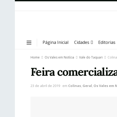
Página Inicial
Cidades
Editorias
Home
Os Vales em Notícia
Vale do Taquari
Colina
Feira comercializ
23 de abril de 2019
em
Colinas
,
Geral
,
Os Vales em N