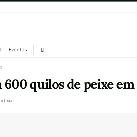
Eventos
s
a 600 quilos de peixe em
otícia