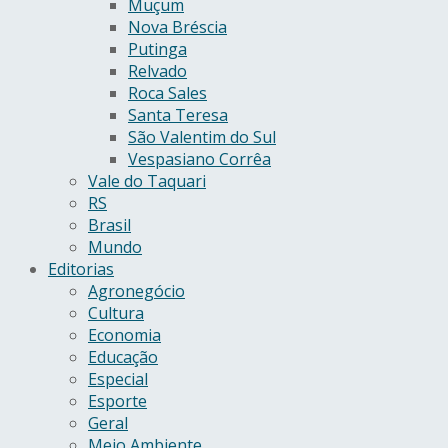
Muçum
Nova Bréscia
Putinga
Relvado
Roca Sales
Santa Teresa
São Valentim do Sul
Vespasiano Corrêa
Vale do Taquari
RS
Brasil
Mundo
Editorias
Agronegócio
Cultura
Economia
Educação
Especial
Esporte
Geral
Meio Ambiente