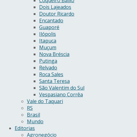
Coqueiro Baixo
Dois Lajeados
Doutor Ricardo
Encantado
Guaporé
Ilópolis
Itapuca
Muçum
Nova Bréscia
Putinga
Relvado
Roca Sales
Santa Teresa
São Valentim do Sul
Vespasiano Corrêa
Vale do Taquari
RS
Brasil
Mundo
Editorias
Agronegócio